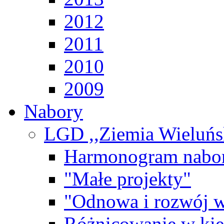
2012
2011
2010
2009
Nabory
LGD ,,Ziemia Wieluńs
Harmonogram nabo
"Małe projekty"
"Odnowa i rozwój w
Różnicowanie w kier