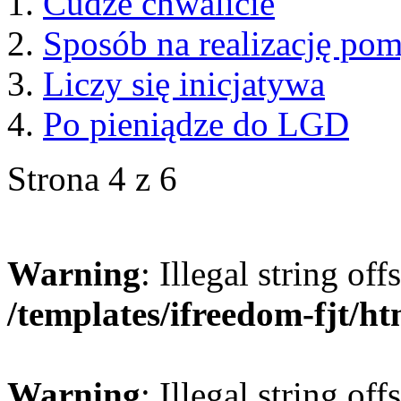
Cudze chwalicie
Sposób na realizację po
Liczy się inicjatywa
Po pieniądze do LGD
Strona 4 z 6
Warning
: Illegal string offs
/templates/ifreedom-fjt/h
Warning
: Illegal string offs