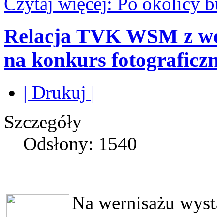
Czytaj więcej: Po okolicy b
Relacja TVK WSM z we
na konkurs fotograficzn
| Drukuj |
Szczegóły
Odsłony: 1540
Na wernisażu wysta