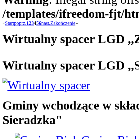
/templates/ifreedom-fjt/h
«
Start
poprz.
1
2
3
4
5
6
nast.
Zakończenie
»
Wirtualny spacer LGD ,,
Wirtualny spacer LGD ,,S
Gminy wchodzące w skła
Sieradzka"